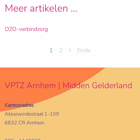
Meer artikelen …
OZO-verbindzorg
1
2
Einde
VPTZ Arnhem | Midden Gelderland
Kantooradres
Akkerwindestraat 1-109
6832 CR Arnhem