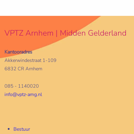
VPTZ Arnhem | Midden Gelderland
Kantooradres
Akkerwindestraat 1-109
6832 CR Arnhem
085 - 1140020
info@vptz-amg.nl
Bestuur