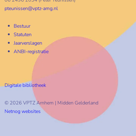
pteunissen@vptz-amg.nl
Bestuur
Statuten
Jaarverslagen
ANBI-registratie
Digitale bibliotheek
© 2026 VPTZ Arnhem | Midden Gelderland
Netnog websites