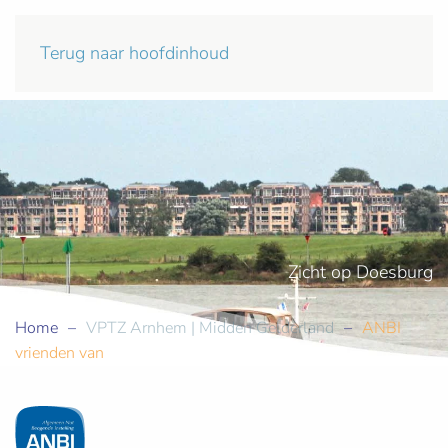
Terug naar hoofdinhoud
Zicht op Doesburg
Home
VPTZ Arnhem | Midden Gelderland
ANBI
vrienden van