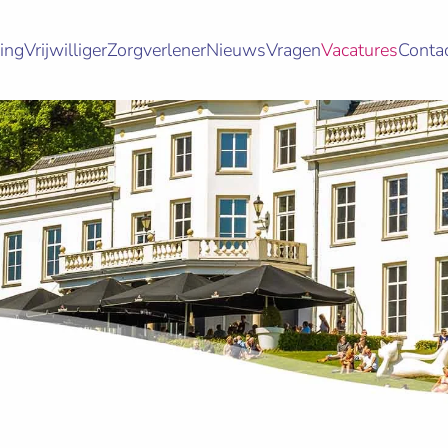
ing
Vrijwilliger
Zorgverlener
Nieuws
Vragen
Vacatures
Conta