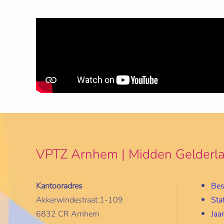
VPTZ Arnhem | Midden Gelderl
Kantooradres
Bes
Akkerwindestraat 1-109
Sta
6832 CR Arnhem
Jaa