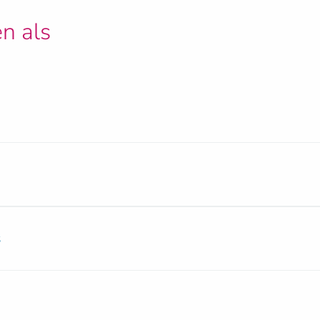
n als
s