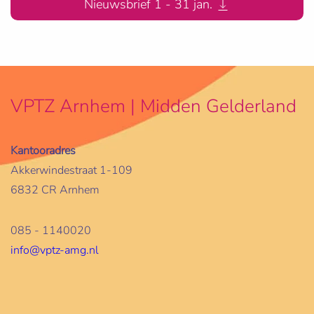
Nieuwsbrief 1 - 31 jan.
VPTZ Arnhem | Midden Gelderland
Kantooradres
Akkerwindestraat 1-109
6832 CR Arnhem
085 - 1140020
info@vptz-amg.nl