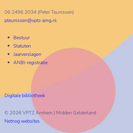
06 2496 2034 (Peter Teunissen)
pteunissen@vptz-amg.nl
Bestuur
Statuten
Jaarverslagen
ANBI-registratie
Digitale bibliotheek
© 2026 VPTZ Arnhem | Midden Gelderland
Netnog websites