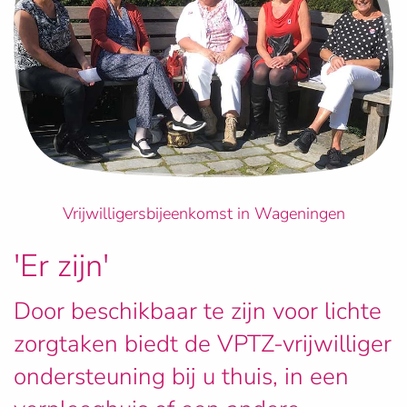
Vrijwilligersbijeenkomst in Wageningen
'Er zijn'
Door beschikbaar te zijn voor lichte
zorgtaken biedt de VPTZ-vrijwilliger
ondersteuning bij u thuis, in een